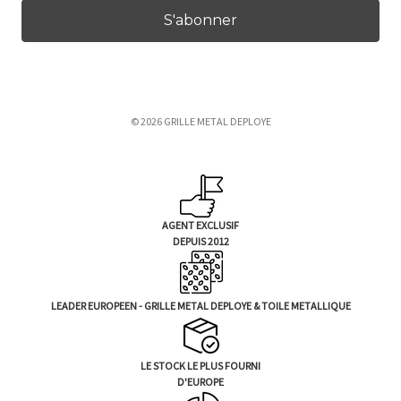
e
s
s
e
e
© 2026 GRILLE METAL DEPLOYE
-
m
a
i
l
AGENT EXCLUSIF
DEPUIS 2012
LEADER EUROPEEN - GRILLE METAL DEPLOYE & TOILE METALLIQUE
LE STOCK LE PLUS FOURNI
D'EUROPE