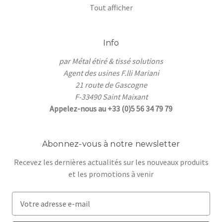
Tout afficher
Info
par Métal étiré & tissé solutions
Agent des usines F.lli Mariani
21 route de Gascogne
F-33490 Saint Maixant
Appelez-nous au +33 (0)5 56 34 79 79
Abonnez-vous à notre newsletter
Recevez les dernières actualités sur les nouveaux produits
et les promotions à venir
A
d
r