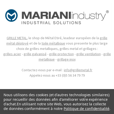
GRILLE METAL
, le shop de Métal Etiré, leadeur européen de la
grille
métal déployé
et de la
toile métallique
vous presente le plus large
choix de grilles metalliques, grilles metal et grillages :
grilles acier
-
grille galvanisé
-
grille protection
-
grille ventilation
-
grille
metallique
-
grillage inox
Contactez-nous par e-mail :
info@grillemetal.fr
Appelez-nous au +33 (0)5 56 34 79 79
Nous utilisons des cookies (et d'autres technologies similaires)
pour recueillir des données afin d'améliorer votre expérience
d'achat.
En utilisant notre site Web, vous autorisez la collecte
de données conformément à notre
Politique de confidentialité
.
.