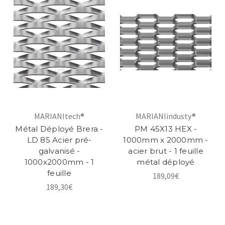
MARIANItech®
MARIANIindusty®
Métal Déployé Brera -
PM 45X13 HEX -
LD 85 Acier pré-
1000mm x 2000mm -
galvanisé -
acier brut - 1 feuille
1000x2000mm - 1
métal déployé
feuille
189,09€
189,30€