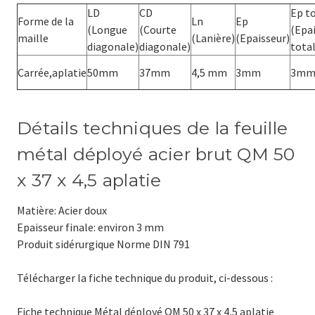
LD
CD
Ep t
Forme de la
Ln
Ep
(Longue
(Courte
(Epa
maille
(Lanière)
(Epaisseur)
diagonale)
diagonale)
total
Carrée,aplatie
50mm
37mm
4,5 mm
3mm
3m
Détails techniques de la feuille
métal déployé acier brut
QM 50
x 37 x 4,5 aplatie
Matière: Acier doux
Epaisseur finale: environ 3 mm
Produit sidérurgique Norme DIN 791
Télécharger la fiche technique du produit, ci-dessous :
Fiche technique Métal déployé
QM 50 x 37 x 4,5 aplatie