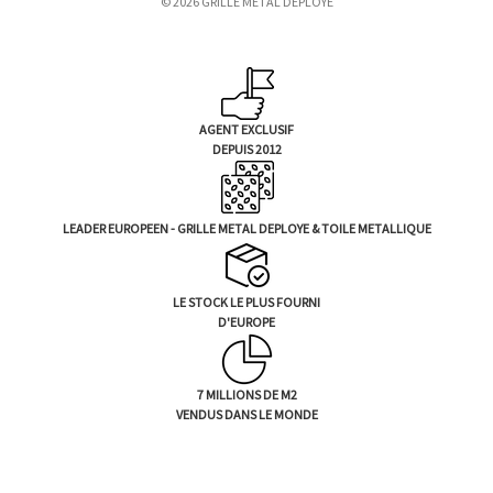
© 2026 GRILLE METAL DEPLOYE
-
m
a
i
l
AGENT EXCLUSIF
DEPUIS 2012
LEADER EUROPEEN - GRILLE METAL DEPLOYE & TOILE METALLIQUE
LE STOCK LE PLUS FOURNI
D'EUROPE
7 MILLIONS DE M2
VENDUS DANS LE MONDE