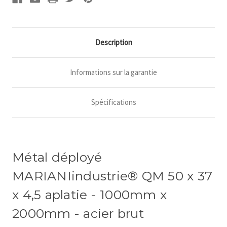
-
-
1000mm
1000mm
x
x
2000mm
2000mm
-
-
Description
acier
acier
brut
brut
-
-
1
1
Informations sur la garantie
feuille
feuille
métal
métal
déployé
déployé
Spécifications
Métal déployé
MARIANIindustrie®
QM 50 x 37
x 4,5 aplatie
- 1000mm x
2000mm - acier brut