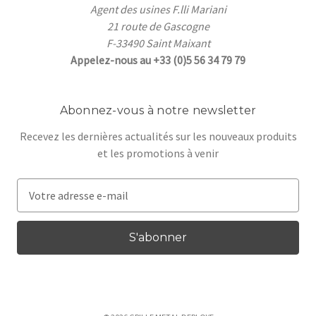
Agent des usines F.lli Mariani
21 route de Gascogne
F-33490 Saint Maixant
Appelez-nous au +33 (0)5 56 34 79 79
Abonnez-vous à notre newsletter
Recevez les dernières actualités sur les nouveaux produits
et les promotions à venir
A
d
r
e
s
s
e
e