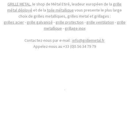
GRILLE METAL
, le shop de Métal Etiré, leadeur européen de la
grille
métal déployé
et de la
toile métallique
vous presente le plus large
choix de grilles metalliques, grilles metal et grillages :
grilles acier
-
grille galvanisé
-
grille protection
-
grille ventilation
-
grille
metallique
-
grillage inox
Contactez-nous par e-mail :
info@grillemetal.fr
Appelez-nous au +33 (0)5 56 34 79 79
.