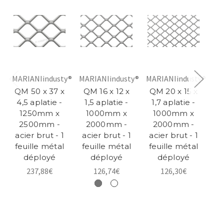
MARIANIindusty®
MARIANIindusty®
MARIANIindusty®
MA
QM 50 x 37 x
QM 16 x 12 x
QM 20 x 15 x
Q
4,5 aplatie -
1,5 aplatie -
1,7 aplatie -
0,
1250mm x
1000mm x
1000mm x
x
2500mm -
2000mm -
2000mm -
ac
acier brut - 1
acier brut - 1
acier brut - 1
fe
feuille métal
feuille métal
feuille métal
déployé
déployé
déployé
237,88€
126,74€
126,30€