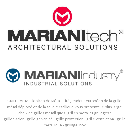
GRILLE METAL
, le shop de Métal Etiré, leadeur européen de la
grille
métal déployé
et de la
toile métallique
vous presente le plus large
choix de grilles metalliques, grilles metal et grillages :
grilles acier
-
grille galvanisé
-
grille protection
-
grille ventilation
-
grille
metallique
-
grillage inox