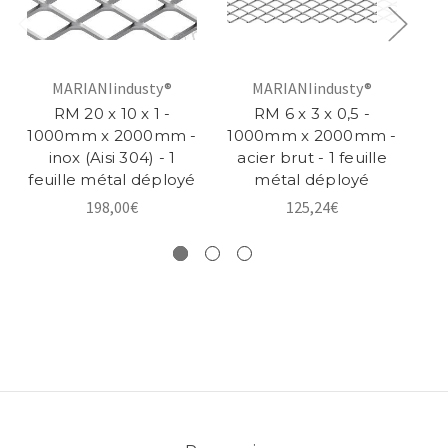
MARIANIindusty®
MARIANIindusty®
RM 20 x 10 x 1 -
RM 6 x 3 x 0,5 -
1000mm x 2000mm -
1000mm x 2000mm -
10
inox (Aisi 304) - 1
acier brut - 1 feuille
a
feuille métal déployé
métal déployé
198,00€
125,24€