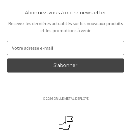
Abonnez-vous à notre newsletter
Recevez les dernières actualités sur les nouveaux produits
et les promotions à venir
A
d
r
e
s
s
e
e
© 2026 GRILLE METAL DEPLOYE
-
m
a
i
l