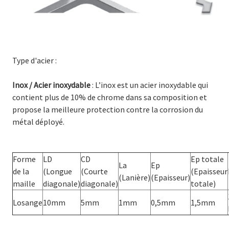
Type d'acier :
Inox / Acier inoxydable
: L’inox est un acier inoxydable qui
contient plus de 10% de chrome dans sa composition et
propose la meilleure protection contre la corrosion du
métal déployé.
Forme
LD
CD
Ep totale
La
Ep
de la
(Longue
(Courte
(Epaisseur
(Lanière)
(Epaisseur)
maille
diagonale)
diagonale)
totale)
Losange
10mm
5mm
1mm
0,5mm
1,5mm