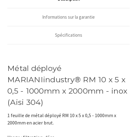
304)
304)
-
-
1
1
Informations sur la garantie
feuille
feuille
métal
métal
déployé
déployé
Spécifications
Métal déployé
MARIANIindustry® RM 10 x 5 x
0,5 - 1000mm x 2000mm - inox
(Aisi 304)
1 feuille de métal déployé RM 10 x 5 x 0,5 - 1000mm x
2000mm en acier brut.