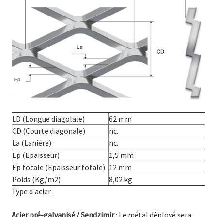
LD (Longue diagolale)
62 mm
CD (Courte diagonale)
nc.
La (Lanière)
nc.
Ep (Epaisseur)
1,5 mm
Ep totale (Epaisseur totale)
12 mm
Poids (Kg/m2)
8,02 kg
Type d'acier :
Acier pré-galvanisé / Sendzimir
: Le métal déployé sera