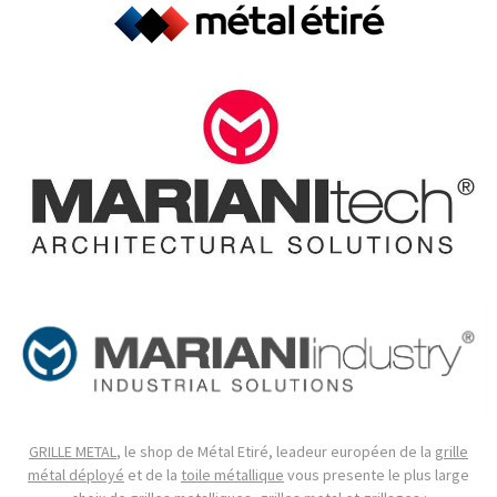
GRILLE METAL
, le shop de Métal Etiré, leadeur européen de la
grille
métal déployé
et de la
toile métallique
vous presente le plus large