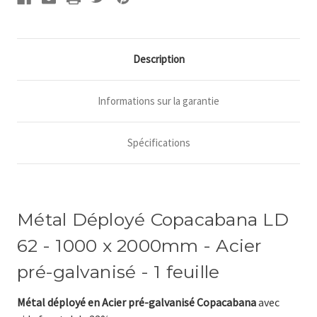
x
x
2000mm
2000mm
-
-
Acier
Acier
pré-
pré-
Description
galvanisé
galvanisé
-
-
1
1
feuille
feuille
Informations sur la garantie
Spécifications
Métal Déployé Copacabana LD
62 - 1000 x 2000mm - Acier
pré-galvanisé - 1 feuille
Métal déployé en Acier pré-galvanisé Copacabana
avec