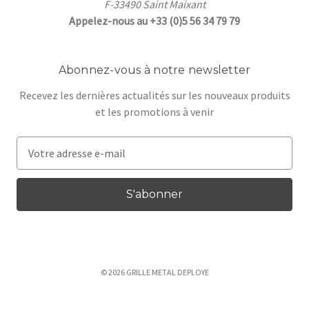
F-33490 Saint Maixant
Appelez-nous au +33 (0)5 56 34 79 79
Abonnez-vous à notre newsletter
Recevez les dernières actualités sur les nouveaux produits
et les promotions à venir
A
d
r
e
s
s
e
e
© 2026 GRILLE METAL DEPLOYE
-
m