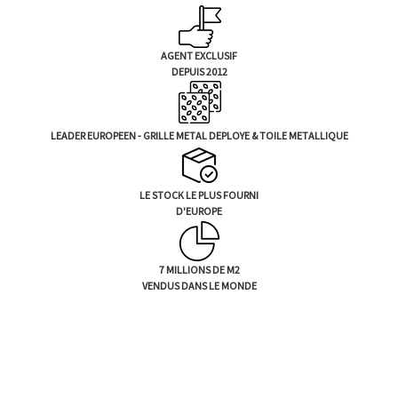
a
i
l
AGENT EXCLUSIF
DEPUIS 2012
LEADER EUROPEEN - GRILLE METAL DEPLOYE & TOILE METALLIQUE
LE STOCK LE PLUS FOURNI
D'EUROPE
7 MILLIONS DE M2
VENDUS DANS LE MONDE