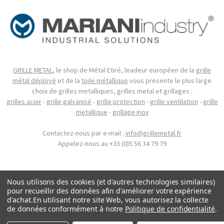
GRILLE METAL
, le shop de Métal Etiré, leadeur européen de la
grille
métal déployé
et de la
toile métallique
vous presente le plus large
choix de grilles metalliques, grilles metal et grillages :
grilles acier
-
grille galvanisé
-
grille protection
-
grille ventilation
-
grille
metallique
-
grillage inox
Contactez-nous par e-mail :
info@grillemetal.fr
Appelez-nous au +33 (0)5 56 34 79 79
Nous utilisons des cookies (et d'autres technologies similaires)
pour recueillir des données afin d'améliorer votre expérience
d'achat.
En utilisant notre site Web, vous autorisez la collecte
de données conformément à notre
Politique de confidentialité
.
.