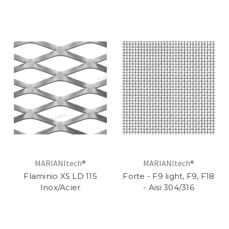
MARIANItech®
MARIANItech®
Flaminio XS LD 115
Forte - F9 light, F9, F18
Inox/Acier
- Aisi 304/316