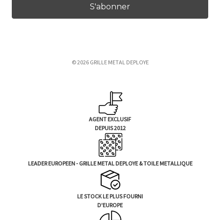
e
s
s
e
e
© 2026 GRILLE METAL DEPLOYE
-
m
a
i
l
AGENT EXCLUSIF
DEPUIS 2012
LEADER EUROPEEN - GRILLE METAL DEPLOYE & TOILE METALLIQUE
LE STOCK LE PLUS FOURNI
D'EUROPE