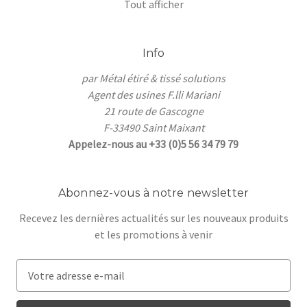
Tout afficher
Info
par Métal étiré & tissé solutions
Agent des usines F.lli Mariani
21 route de Gascogne
F-33490 Saint Maixant
Appelez-nous au +33 (0)5 56 34 79 79
Abonnez-vous à notre newsletter
Recevez les dernières actualités sur les nouveaux produits
et les promotions à venir
A
d
r