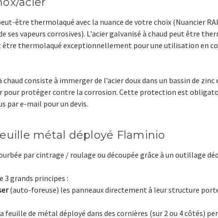
nox/acier
ut-être thermolaqué avec la nuance de votre choix (Nuancier RAL)
t de ses vapeurs corrosives). L'acier galvanisé à chaud peut être the
t être thermolaqué exceptionnellement pour une utilisation en con
 chaud consiste à immerger de l’acier doux dans un bassin de zinc e
 pour protéger contre la corrosion. Cette protection est obligato
s par e-mail pour un devis.
feuille métal déployé Flaminio
courbée par cintrage / roulage ou découpée grâce à un outillage déd
e 3 grands principes :
ser
(auto-foreuse) les panneaux directement à leur structure por
a feuille de métal déployé dans des cornières (sur 2 ou 4 côtés) pe