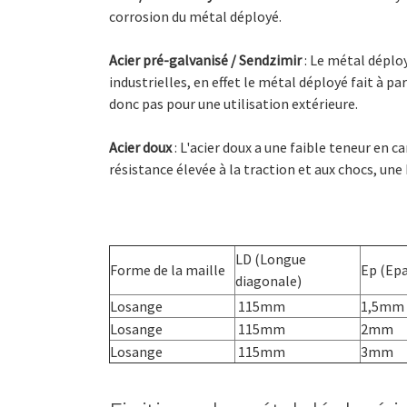
corrosion du métal déployé.
Acier pré-galvanisé / Sendzimir
: Le métal déploy
industrielles, en effet le métal déployé fait à 
donc pas pour une utilisation extérieure.
Acier doux
: L'acier doux a une faible teneur en car
résistance élevée à la traction et aux chocs, une
LD (Longue
Forme de la maille
Ep (Epa
diagonale)
Losange
115mm
1,5mm
Losange
115mm
2mm
Losange
115mm
3mm