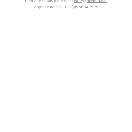
Contactez-nous par e-mail :
info@grillemetal.fr
Appelez-nous au +33 (0)5 56 34 79 79
.