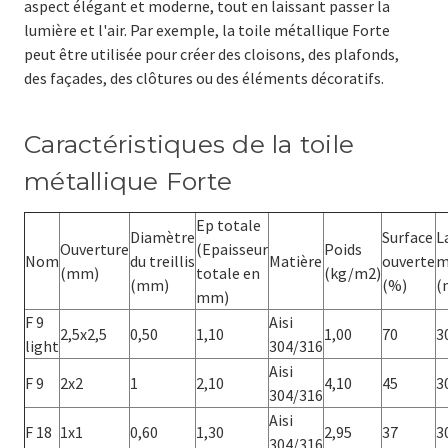
aspect élégant et moderne, tout en laissant passer la
lumière et l'air. Par exemple, la toile métallique Forte
peut être utilisée pour créer des cloisons, des plafonds,
des façades, des clôtures ou des éléments décoratifs.
Caractéristiques de la toile
métallique Forte
Ep totale
Diamètre
Surface
L
Ouverture
(Epaisseur
Poids
Nom
du treillis
Matière
ouverte
m
(mm)
totale en
(kg/m2)
(mm)
(%)
(
mm)
F 9
Aisi
2,5x2,5
0,50
1,10
1,00
70
3
light
304/316
Aisi
F 9
2x2
1
2,10
4,10
45
3
304/316
Aisi
F 18
1x1
0,60
1,30
2,95
37
3
304/316