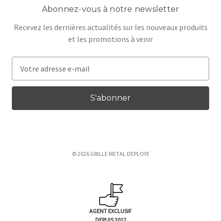
Abonnez-vous à notre newsletter
Recevez les dernières actualités sur les nouveaux produits
et les promotions à venir
A
d
r
e
s
s
e
e
© 2026 GRILLE METAL DEPLOYE
-
m
a
i
l
AGENT EXCLUSIF
DEPUIS 2012