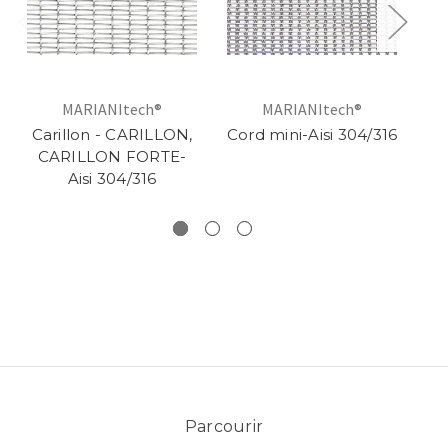
MARIANItech®
MARIANItech®
Carillon - CARILLON,
Cord mini-Aisi 304/316
T
CARILLON FORTE-
Aisi 304/316
Parcourir