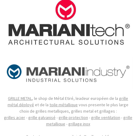
GRILLE METAL
, le shop de Métal Etiré, leadeur européen de la
grille
métal déployé
et de la
toile métallique
vous presente le plus large
choix de grilles metalliques, grilles metal et grillages :
grilles acier
-
grille galvanisé
-
grille protection
-
grille ventilation
-
grille
metallique
-
grillage inox