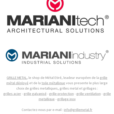
GRILLE METAL
, le shop de Métal Etiré, leadeur européen de la
grille
métal déployé
et de la
toile métallique
vous presente le plus large
choix de grilles metalliques, grilles metal et grillages :
grilles acier
-
grille galvanisé
-
grille protection
-
grille ventilation
-
grille
metallique
-
grillage inox
Contactez-nous par e-mail :
info@grillemetal.fr