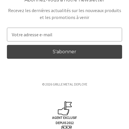
Recevez les dernières actualités sur les nouveaux produits
et les promotions à venir
A
d
r
e
s
s
e
e
© 2026 GRILLE METAL DEPLOYE
-
m
a
i
l
AGENT EXCLUSIF
DEPUIS 2012