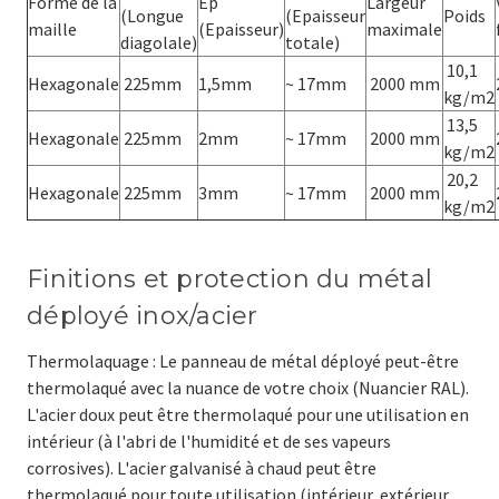
Forme de la
Ep
Largeur
(Longue
(Epaisseur
Poids
maille
(Epaisseur)
maximale
diagolale)
totale)
10,1
Hexagonale
225mm
1,5mm
~ 17mm
2000 mm
kg/m2
13,5
Hexagonale
225mm
2mm
~ 17mm
2000 mm
kg/m2
20,2
Hexagonale
225mm
3mm
~ 17mm
2000 mm
kg/m2
Finitions et protection du métal
déployé inox/acier
Thermolaquage : Le panneau de métal déployé peut-être
thermolaqué avec la nuance de votre choix (Nuancier RAL).
L'acier doux peut être thermolaqué pour une utilisation en
intérieur (à l'abri de l'humidité et de ses vapeurs
corrosives). L'acier galvanisé à chaud peut être
thermolaqué pour toute utilisation (intérieur, extérieur,