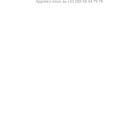
Appelez-nous au +33 (0)5 56 34 79 79
.