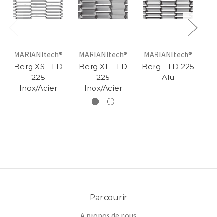
MARIANItech®
MARIANItech®
MARIANItech®
MA
Berg XS - LD
Berg XL - LD
Berg - LD 225
Be
225
225
Alu
Inox/Acier
Inox/Acier
Parcourir
A propos de nous