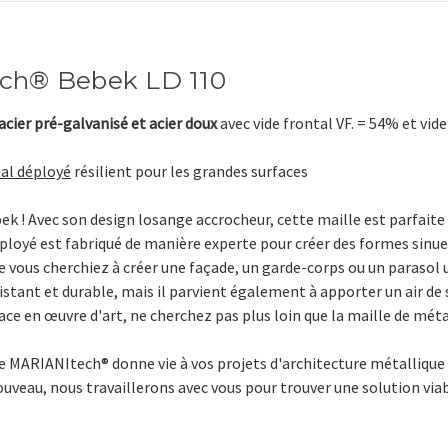
ch® Bebek LD 110
 acier pré-galvanisé et acier doux
avec vide frontal VF. = 54% et vi
al déployé
résilient pour les grandes surfaces
ek ! Avec son design losange accrocheur, cette maille est parfait
ployé est fabriqué de manière experte pour créer des formes sinue
vous cherchiez à créer une façade, un garde-corps ou un parasol u
stant et durable, mais il parvient également à apporter un air de
ce en œuvre d'art, ne cherchez pas plus loin que la maille de mét
e MARIANItech®
donne vie à vos projets d'architecture métallique 
uveau, nous travaillerons avec vous pour trouver une solution viab