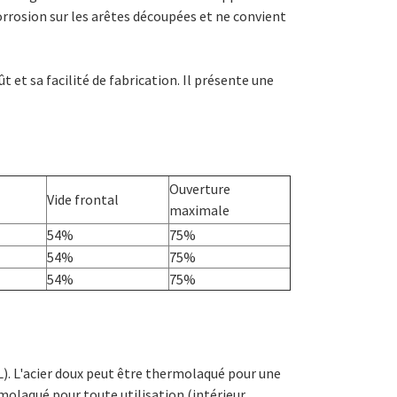
corrosion sur les arêtes découpées et ne convient
ût et sa facilité de fabrication. Il présente une
Ouverture
Vide frontal
maximale
54%
75%
54%
75%
54%
75%
. L'acier doux peut être thermolaqué pour une
rmolaqué pour toute utilisation (intérieur,