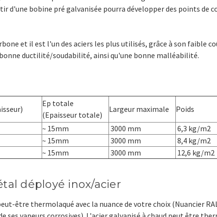
partir d'une bobine pré galvanisée pourra développer des points de 
bone et il est l'un des aciers les plus utilisés, grâce à son faible co
 bonne ductilité/soudabilité, ainsi qu'une bonne malléabilité.
Ep totale
isseur)
Largeur maximale
Poids
(Epaisseur totale)
~ 15mm
3000 mm
6,3 kg/m2
~ 15mm
3000 mm
8,4 kg/m2
~ 15mm
3000 mm
12,6 kg/m2
étal déployé inox/acier
ut-être thermolaqué avec la nuance de votre choix (Nuancier RAL)
t de ses vapeurs corrosives). L'acier galvanisé à chaud peut être the