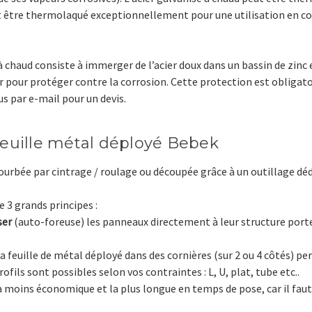
t être thermolaqué exceptionnellement pour une utilisation en con
 chaud consiste à immerger de l’acier doux dans un bassin de zinc e
 pour protéger contre la corrosion. Cette protection est obligato
s par e-mail pour un devis.
feuille métal déployé Bebek
courbée par cintrage / roulage ou découpée grâce à un outillage déd
e 3 grands principes :
ser
(auto-foreuse) les panneaux directement à leur structure por
a feuille de métal déployé dans des cornières (sur 2 ou 4 côtés) pe
ils sont possibles selon vos contraintes : L, U, plat, tube etc..
la moins économique et la plus longue en temps de pose, car il faut