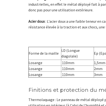
industrielles, en effet le métal déployé fait à 
donc pas pour une utilisation extérieure.
Acier doux
: L'acier doux a une faible teneur en car
résistance élevée à la traction et aux chocs, une
LD (Longue
Forme de la maille
Ep (Epa
diagolale)
Losange
110mm
1,5mm
Losange
110mm
2mm
Losange
110mm
3mm
Finitions et protection du m
Thermolaquage : Le panneau de métal déployé pe
utilisation en intérieur (à l'abri de l'humidité e