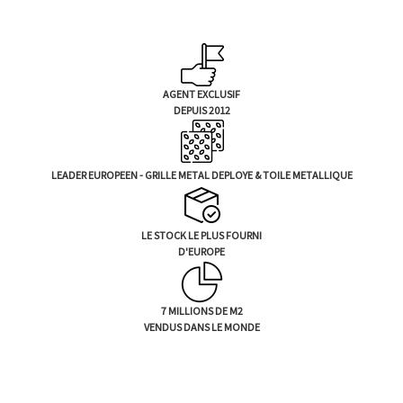
m
a
i
l
AGENT EXCLUSIF
DEPUIS 2012
LEADER EUROPEEN - GRILLE METAL DEPLOYE & TOILE METALLIQUE
LE STOCK LE PLUS FOURNI
D'EUROPE
7 MILLIONS DE M2
VENDUS DANS LE MONDE