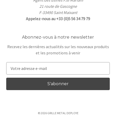
Agent des usines F.lli Mariani
21 route de Gascogne
F-33490 Saint Maixant
Appelez-nous au +33 (0)5 56 34 79 79
Abonnez-vous à notre newsletter
Recevez les dernières actualités sur les nouveaux produits
et les promotions à venir
A
d
r
e
s
s
e
e
© 2026 GRILLE METAL DEPLOYE
-