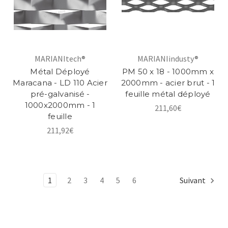
MARIANItech®
MARIANIindusty®
Métal Déployé
PM 50 x 18 - 1000mm x
Maracana - LD 110 Acier
2000mm - acier brut - 1
pré-galvanisé -
feuille métal déployé
1000x2000mm - 1
211,60€
feuille
211,92€
1
2
3
4
5
6
Suivant